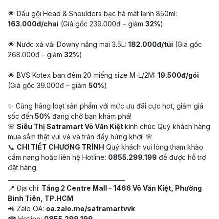
🌟 Dầu gội Head & Shoulders bạc hà mát lạnh 850ml:
163.000đ/chai
(Giá gốc 239.000đ – giảm
32%
)
🌟 Nước xả vải Downy nắng mai 3.5L:
182.000đ/túi
(Giá gốc
268.000đ – giảm
32%
)
🌟 BVS Kotex ban đêm 20 miếng size M-L/2M:
19.500đ/gói
(Giá gốc 39.000đ – giảm
50%
)
✨ Cùng hàng loạt sản phẩm với mức ưu đãi cực hot, giảm giá
sốc đến
50%
đang chờ bạn khám phá!
🌸
Siêu Thị Satramart Võ Văn Kiệt
kính chúc Quý khách hàng
mua sắm thật vui vẻ và tràn đầy hứng khởi! 🌸
📞
CHI TIẾT CHƯƠNG TRÌNH
Quý khách vui lòng tham khảo
cẩm nang hoặc liên hệ Hotline:
0855.299.199
để được hỗ trợ
đặt hàng.
________________________________________
📍 Địa chỉ:
Tầng 2 Centre Mall - 1466 Võ Văn Kiệt, Phường
Bình Tiên, TP.HCM
📲 Zalo OA:
oa.zalo.me/satramartvvk
☎ Hotline:
0855.299.199