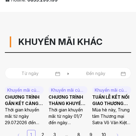
KHUYẾN MÃI KHÁC
Khuyến mãi của SATRAMART đang diễn ra
Khuyến mãi của SATRAMART hết CTKM
Khuyến mãi của SATRAMART hết CTKM
CHƯƠNG TRÌNH
CHƯƠNG TRÌNH
TUẦN LỄ KẾT NỐI
GẮN KẾT CÀNG
THÁNG KHUYẾN
GIAO THƯƠNG
LÂU – ƯU ĐÃI
Thời gian khuyến
MÃI – NHIỀU ƯU
Thời gian khuyến
TẠI TRUNG TÂM
Mùa hè này, Trung
CÀNG NHIỀU (TỪ
mãi: từ ngày
ĐÃI (TỪ
mãi: từ ngày 01/7
THƯƠNG MẠI
tâm Thương mại
29.07.2026 ĐẾN
29.07.2026 đến
01.07.2026 ĐẾN
đến ngày
SATRA VÕ VĂN
Satra Võ Văn Kiệt
09.08.2026)
09.08.2026
12.07.2026)
12/7/2026 Hotline:
KIỆT – MUA SẮM
trở nên sôi động
1
2
3
...
8
9
10
Hotline: 0855 299
0855 299 199 thiệu
THÊM VUI, NHẬN
hơn bao giờ hết với