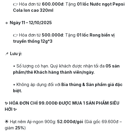
👉 Hóa đơn từ
600.000đ
: Tặng
01 lốc Nước ngọt Pepsi
Cola lon cao 320ml
🔹
Ngày 11 – 12/10/2025
👉 Hóa đơn từ
500.000đ
: Tặng
01 lốc Rong biển vị
truyền thống 12g*3
📌
Lưu ý:
• Số lượng có hạn. Quý khách được nhận tối đa
05 sản
phẩm/thẻ Khách hàng thành viên/ngày.
• Không áp dụng đối với
Bia thùng & Sản phẩm giá đặc
biệt.
✨ HÓA ĐƠN CHỈ 99.000Đ ĐƯỢC MUA 1 SẢN PHẨM SIÊU
HỜI ✨
🌟 Hạt nêm Aji-ngon 900g:
52.000đ/gói
(Giá gốc 69.600đ –
giảm
25%
)